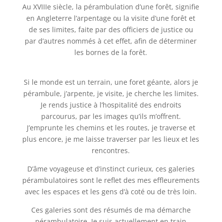
Au XVIIIe siècle, la
p
é
rambulation
d’une forêt, signifie
en Angleterre l’arpentage ou la visite d’une forêt et
de ses limites, faite par des officiers de justice ou
par d’autres nommés à cet effet, afin de déterminer
les bornes de la forêt.
Si le monde est un terrain, une foret géante, alors je
pérambule, j’arpente, je visite, je cherche les limites.
Je r
ends
justice à
l’hospitalité
des endroits
parcourus
, par les images qu’ils m’offrent.
J’emprunte les chemins et les routes, je traverse et
plus encore, je
me
laisse
traverser par les lieux et les
rencontres.
D’âme voyageuse et d’instinct curieux, ces galeries
pérambulatoires sont le reflet des mes effleurements
avec les espaces et les gens d’à coté ou de très loin.
Ces galeries sont des résumés de ma démarche
pérambulatoire. Je suis actuellement en train